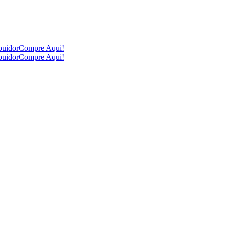
buidor
Compre Aqui!
buidor
Compre Aqui!