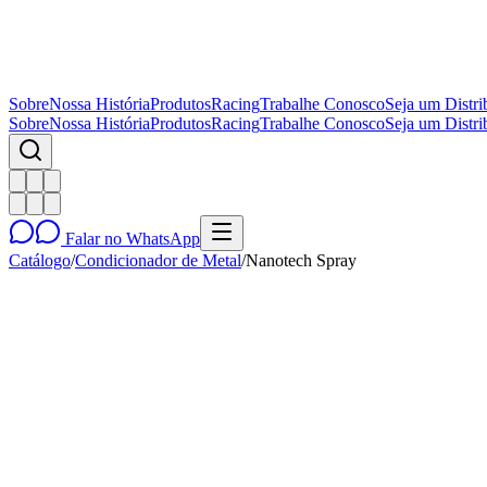
Sobre
Nossa História
Produtos
Racing
Trabalhe Conosco
Seja um Distri
Sobre
Nossa História
Produtos
Racing
Trabalhe Conosco
Seja um Distri
Falar no WhatsApp
Catálogo
/
Condicionador de Metal
/
Nanotech Spray