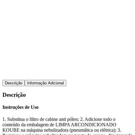
Elimina fungos e bactérias
Remove odores
Aplicação com nebulizador
Ficha Técnica
FDS
Descrição
Informação Adicional
Descrição
Instruções de Uso
1. Substitua o filtro de cabine anti pólen; 2. Adicione todo o
conteúdo da embalagem de LIMPA ARCONDICIONADO
KOUBE na máquina nebulizadora (pneumática ou elétrica); 3.