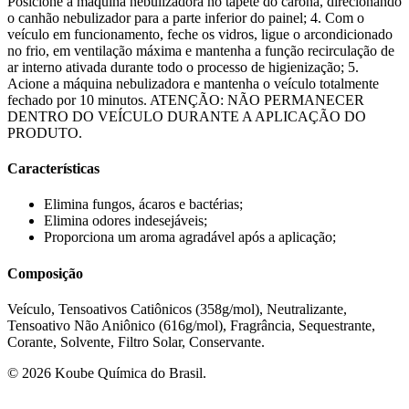
Posicione a máquina nebulizadora no tapete do carona, direcionando
o canhão nebulizador para a parte inferior do painel; 4. Com o
veículo em funcionamento, feche os vidros, ligue o arcondicionado
no frio, em ventilação máxima e mantenha a função recirculação de
ar interno ativada durante todo o processo de higienização; 5.
Acione a máquina nebulizadora e mantenha o veículo totalmente
fechado por 10 minutos. ATENÇÃO: NÃO PERMANECER
DENTRO DO VEÍCULO DURANTE A APLICAÇÃO DO
PRODUTO.
Características
Elimina fungos, ácaros e bactérias;
Elimina odores indesejáveis;
Proporciona um aroma agradável após a aplicação;
Composição
Veículo, Tensoativos Catiônicos (358g/mol), Neutralizante,
Tensoativo Não Aniônico (616g/mol), Fragrância, Sequestrante,
Corante, Solvente, Filtro Solar, Conservante.
©
2026
Koube Química do Brasil.