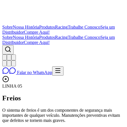
Sobre
Nossa História
Produtos
Racing
Trabalhe Conosco
Seja um
Distribuidor
Compre Aqui!
Sobre
Nossa História
Produtos
Racing
Trabalhe Conosco
Seja um
Distribuidor
Compre Aqui!
Falar no WhatsApp
LINHA
05
Freios
O sistema de freios é um dos componentes de segurança mais
importantes de qualquer veículo. Manutenções preventivas evitam
que defeitos se tornem mais graves.