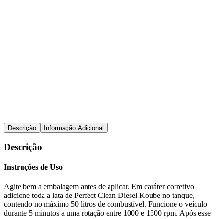
Para diesel
Limpa bicos
Reduz fumaça
Ficha Técnica
FDS
Descrição
Informação Adicional
Descrição
Instruções de Uso
Agite bem a embalagem antes de aplicar. Em caráter corretivo
adicione toda a lata de Perfect Clean Diesel Koube no tanque,
contendo no máximo 50 litros de combustível. Funcione o veículo
durante 5 minutos a uma rotação entre 1000 e 1300 rpm. Após esse