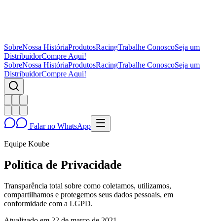
Sobre
Nossa História
Produtos
Racing
Trabalhe Conosco
Seja um
Distribuidor
Compre Aqui!
Sobre
Nossa História
Produtos
Racing
Trabalhe Conosco
Seja um
Distribuidor
Compre Aqui!
Falar no WhatsApp
Equipe Koube
Política de Privacidade
Transparência total sobre como coletamos, utilizamos,
compartilhamos e protegemos seus dados pessoais, em
conformidade com a LGPD.
Atualizado em 22 de março de 2021